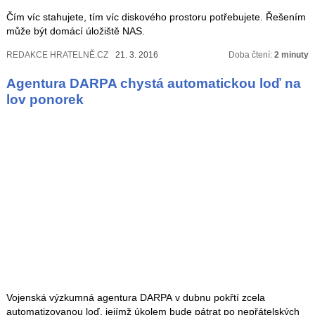
Čím víc stahujete, tím víc diskového prostoru potřebujete. Řešením
může být domácí úložiště NAS.
REDAKCE HRATELNĚ.CZ
21. 3. 2016
Doba čtení:
2 minuty
Agentura DARPA chystá automatickou loď na
lov ponorek
Vojenská výzkumná agentura DARPA v dubnu pokřtí zcela
automatizovanou loď, jejímž úkolem bude pátrat po nepřátelských