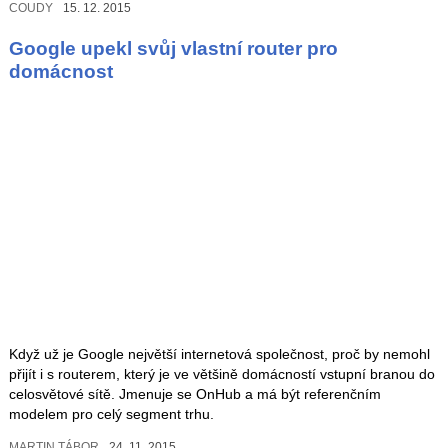
COUDY
15. 12. 2015
Google upekl svůj vlastní router pro
domácnost
Když už je Google největší internetová společnost, proč by nemohl
přijít i s routerem, který je ve většině domácností vstupní branou do
celosvětové sítě. Jmenuje se OnHub a má být referenčním
modelem pro celý segment trhu.
MARTIN TÁBOR
24. 11. 2015