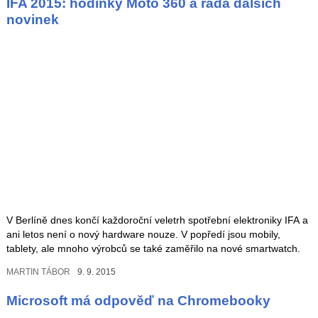
IFA 2015: hodinky Moto 360 a řada dalších
novinek
V Berlíně dnes končí každoroční veletrh spotřební elektroniky IFA a
ani letos není o nový hardware nouze. V popředí jsou mobily,
tablety, ale mnoho výrobců se také zaměřilo na nové smartwatch.
MARTIN TÁBOR
9. 9. 2015
Microsoft má odpověď na Chromebooky