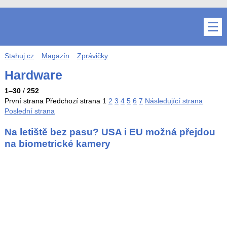
Stahuj.cz
Magazín
Zprávičky
Hardware
1
–
30
/
252
První strana
Předchozí strana
1
2
3
4
5
6
7
Následující strana
Poslední strana
Na letiště bez pasu? USA i EU možná přejdou
na biometrické kamery