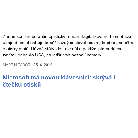
Žádné sci-fi nebo antiutopistický román. Digitalizované biometrické
údaje dnes obsahuje téměř každý cestovní pas a jde přinejmenším
o otisky prstů. Různé státy jdou ale dál a pakliže jste nedávno
zavítali třeba do USA, na letišti vás poznají kamery.
MARTIN TÁBOR
25. 4. 2019
Microsoft má novou klávesnici: skrývá i
čtečku otisků