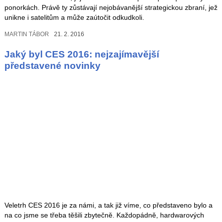
ponorkách. Právě ty zůstávají nejobávanější strategickou zbraní, jež
unikne i satelitům a může zaútočit odkudkoli.
MARTIN TÁBOR
21. 2. 2016
Jaký byl CES 2016: nejzajímavější
představené novinky
Veletrh CES 2016 je za námi, a tak již víme, co představeno bylo a
na co jsme se třeba těšili zbytečně. Každopádně, hardwarových