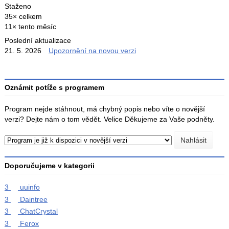
Staženo
35× celkem
11× tento měsíc
Poslední aktualizace
21. 5. 2026
Upozornění na novou verzi
Oznámit potíže s programem
Program nejde stáhnout, má chybný popis nebo víte o novější
verzi? Dejte nám o tom vědět. Velice Děkujeme za Vaše podněty.
Doporučujeme v kategorii
3
uuinfo
3
Daintree
3
ChatCrystal
3
Ferox