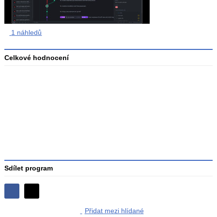
1 náhledů
Celkové hodnocení
Průměr
hodnocení
3
Sdílet program
Sdílejte
Sdílejte
na
Přidat mezi hlídané
na