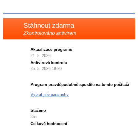
Facebooku
síti
X
Stáhnout zdarma
Zkontrolováno antivirem
Aktualizace programu
21. 5. 2026
Antivirová kontrola
25. 5. 2026 19:20
Program pravděpodobně spustíte na tomto počítači
Vybrat jiné parametry
Staženo
35×
Celkové hodnocení
Průměr
hodnocení