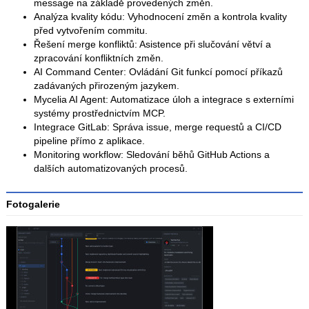
message na základě provedených změn.
Analýza kvality kódu: Vyhodnocení změn a kontrola kvality
před vytvořením commitu.
Řešení merge konfliktů: Asistence při slučování větví a
zpracování konfliktních změn.
AI Command Center: Ovládání Git funkcí pomocí příkazů
zadávaných přirozeným jazykem.
Mycelia AI Agent: Automatizace úloh a integrace s externími
systémy prostřednictvím MCP.
Integrace GitLab: Správa issue, merge requestů a CI/CD
pipeline přímo z aplikace.
Monitoring workflow: Sledování běhů GitHub Actions a
dalších automatizovaných procesů.
Fotogalerie