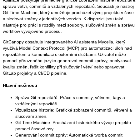
Aplikace poskytuje přehledné grafické zobrazení historie repozitáře,
správu větví, commitů a vzdálených repozitářů. Součástí je nástroj
Git Time Machine, který umožňuje procházet vývoj projektu v čase
a sledovat změny v jednotlivých verzích. K dispozici jsou také
nástroje pro práci s rozdíly mezi soubory, slučování změn a správu
workflow vývojového procesu.
GitCanopy obsahuje integrovaného AI asistenta Mycelia, který
využívá Model Context Protocol (MCP) pro automatizaci úloh nad
repozitářem a komunikaci s externími službami. Uživatel může
pomocí přirozeného jazyka generovat commit zprávy, analyzovat
kvalitu změn, řešit konflikty při slučování větví nebo spravovat
GitLab projekty a CI/CD pipeline.
Hlavní možnosti
Správa Git repozitářů: Práce s commity, větvemi, tagy a
vzdálenými repozitáři.
Vizualizace historie: Grafické zobrazení commitů, větvení a
slučování změn.
Git Time Machine: Procházení historického vývoje projektu
pomocí časové osy.
Generování commit zpráv: Automatická tvorba commit