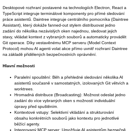
Desktopové rozhraní postavené na technologiích Electron, React a
TypeScript integruje terminálové komponenty pro přímé sledování
práce asistentů. Daintree integruje centrálního pomocníka (Daintree
Assistant), který dokáže fanned-out stylem distribuovat jedno
zadání do několika nezávislých oken najednou, sledovat jejich
stavy, vkládat kontext z vybraných souborů a automaticky provádět
Git operace. Díky vestavěnému MCP serveru (Model Context
Protocol) mohou AI agenti volat akce přímo uvnitř rozhraní Daintree
na základě přidělených bezpečnostních oprávnění.
Hlavní možnosti
Paralelní spouštění: Běh a přehledné sledování několika AI
asistentů současně v samostatných, izolovaných Git větvích a
worktrees.
Hromadná distribuce (Broadcasting): Možnost odeslat jedno
zadání do více vybraných oken s možností individuální
úpravy před spuštěním.
Kontextové vstupy: Selektivní vkládání a strukturování
obsahu konkrétních souborů jako kontextu pro jednotlivé
běžící agenty.
Integrovaný MCP server: Umožňuje AI asistentům bezpečně