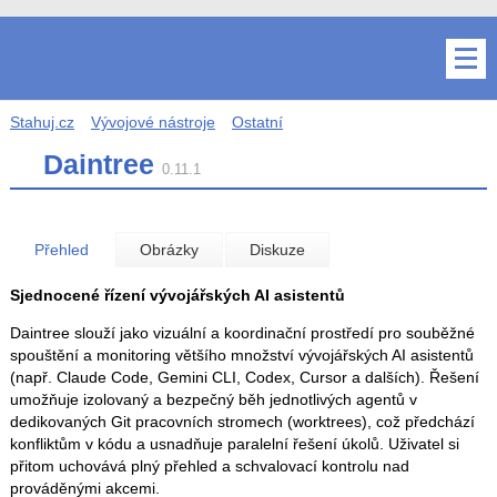
Stahuj.cz
Vývojové nástroje
Ostatní
Daintree
0.11.1
Přehled
Obrázky
Diskuze
Sjednocené řízení vývojářských AI asistentů
Daintree slouží jako vizuální a koordinační prostředí pro souběžné
spouštění a monitoring většího množství vývojářských AI asistentů
(např. Claude Code, Gemini CLI, Codex, Cursor a dalších). Řešení
umožňuje izolovaný a bezpečný běh jednotlivých agentů v
dedikovaných Git pracovních stromech (worktrees), což předchází
konfliktům v kódu a usnadňuje paralelní řešení úkolů. Uživatel si
přitom uchovává plný přehled a schvalovací kontrolu nad
prováděnými akcemi.