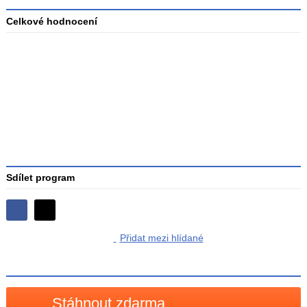
Celkové hodnocení
Průměr
hodnocení
3
Sdílet program
Sdílejte
Sdílejte
na
Přidat mezi hlídané
na
Facebooku
síti
X
Stáhnout zdarma