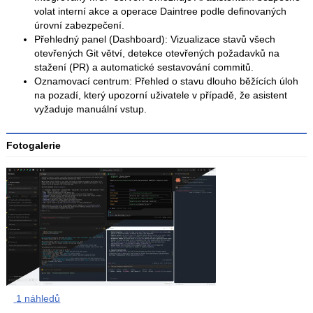
volat interní akce a operace Daintree podle definovaných
úrovní zabezpečení.
Přehledný panel (Dashboard): Vizualizace stavů všech
otevřených Git větví, detekce otevřených požadavků na
stažení (PR) a automatické sestavování commitů.
Oznamovací centrum: Přehled o stavu dlouho běžících úloh
na pozadí, který upozorní uživatele v případě, že asistent
vyžaduje manuální vstup.
Fotogalerie
1 náhledů