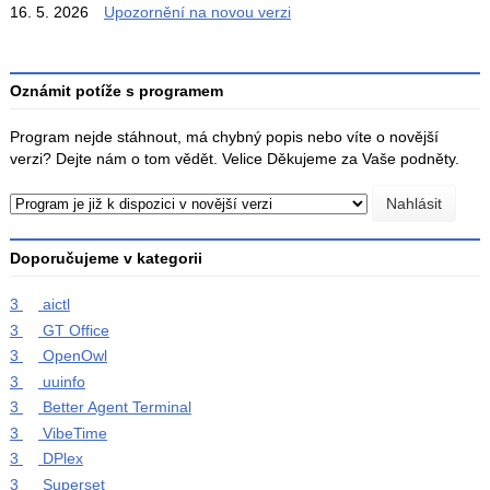
16. 5. 2026
Upozornění na novou verzi
Oznámit potíže s programem
Program nejde stáhnout, má chybný popis nebo víte o novější
verzi? Dejte nám o tom vědět. Velice Děkujeme za Vaše podněty.
Doporučujeme v kategorii
3
aictl
3
GT Office
3
OpenOwl
3
uuinfo
3
Better Agent Terminal
3
VibeTime
3
DPlex
3
Superset