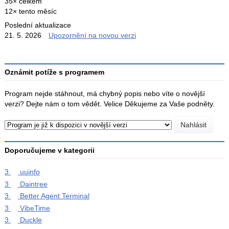
35× celkem
12× tento měsíc
Poslední aktualizace
21. 5. 2026
Upozornění na novou verzi
Oznámit potíže s programem
Program nejde stáhnout, má chybný popis nebo víte o novější
verzi? Dejte nám o tom vědět. Velice Děkujeme za Vaše podněty.
Doporučujeme v kategorii
3
uuinfo
3
Daintree
3
Better Agent Terminal
3
VibeTime
3
Duckle