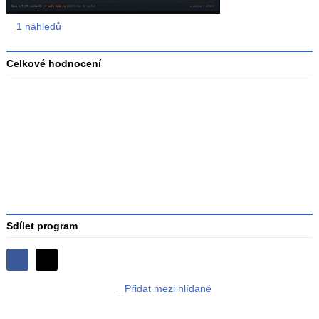
1 náhledů
Celkové hodnocení
Průměr
hodnocení
3
Sdílet program
Sdílejte
Sdílejte
na
Přidat mezi hlídané
na
Facebooku
síti