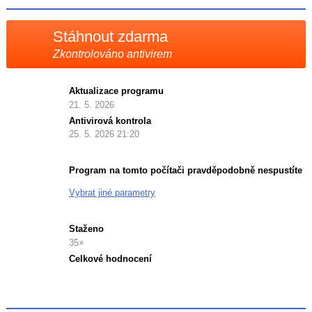
X
Stáhnout zdarma
Zkontrolováno antivirem
Aktualizace programu
21. 5. 2026
Antivirová kontrola
25. 5. 2026 21:20
Program na tomto počítači pravděpodobně nespustíte
Vybrat jiné parametry
Staženo
35×
Celkové hodnocení
Průměr
hodnocení
3