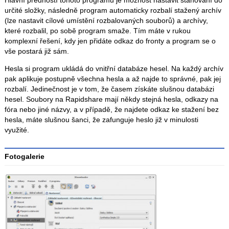
Hlavní předností tohoto programu je možnost nastavit stahování do
určité složky, následně program automaticky rozbalí stažený archív
(lze nastavit cílové umístění rozbalovaných souborů) a archívy,
které rozbalil, po sobě program smaže. Tím máte v rukou
komplexní řešení, kdy jen přidáte odkaz do fronty a program se o
vše postará již sám.
Hesla si program ukládá do vnitřní databáze hesel. Na každý archív
pak aplikuje postupně všechna hesla a až najde to správné, pak jej
rozbalí. Jedinečnost je v tom, že časem získáte slušnou databázi
hesel. Soubory na Rapidshare mají někdy stejná hesla, odkazy na
fóra nebo jiné názvy, a v případě, že najdete odkaz ke stažení bez
hesla, máte slušnou šanci, že zafunguje heslo již v minulosti
využité.
Fotogalerie