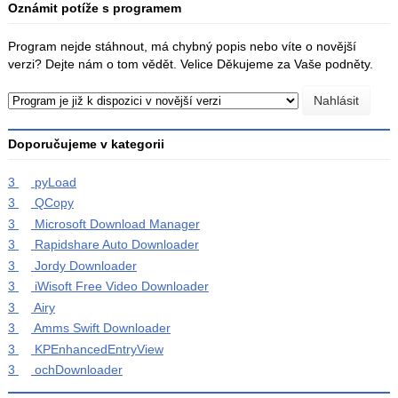
Oznámit potíže s programem
Program nejde stáhnout, má chybný popis nebo víte o novější
verzi? Dejte nám o tom vědět. Velice Děkujeme za Vaše podněty.
Doporučujeme v kategorii
3
pyLoad
3
QCopy
3
Microsoft Download Manager
3
Rapidshare Auto Downloader
3
Jordy Downloader
3
iWisoft Free Video Downloader
3
Airy
3
Amms Swift Downloader
3
KPEnhancedEntryView
3
ochDownloader