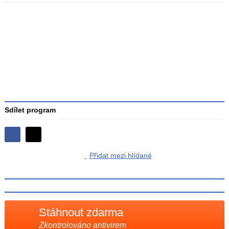
Průměr
hodnocení
3
Sdílet program
Sdílejte
Sdílejte
na
Přidat mezi hlídané
na
Facebooku
síti
X
Stáhnout zdarma
Zkontrolováno antivirem