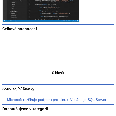
Celkové hodnocení
Průměr
hodnocení
3
Celkový
0 hlasů
počet
hodnocení
Související články
Microsoft rozšiřuje podporu pro Linux. V plánu je SQL Server
Doporučujeme v kategorii