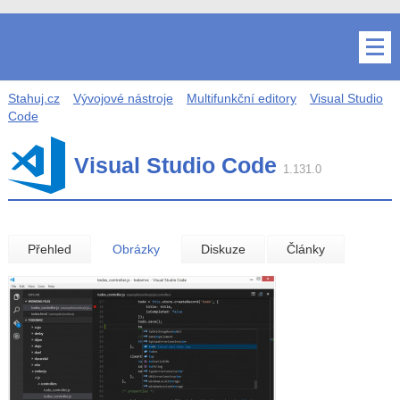
Stahuj.cz
Vývojové nástroje
Multifunkční editory
Visual Studio
Code
Visual Studio Code
1.131.0
Přehled
Obrázky
Diskuze
Články