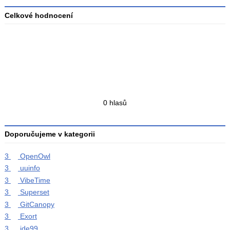
Celkové hodnocení
Průměr
hodnocení
3
Celkový
0 hlasů
počet
hodnocení
Doporučujeme v kategorii
3
OpenOwl
3
uuinfo
3
VibeTime
3
Superset
3
GitCanopy
3
Exort
3
ide99