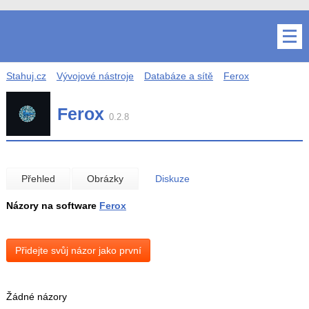
Stahuj.cz
Vývojové nástroje
Databáze a sítě
Ferox
Ferox
0.2.8
Přehled
Obrázky
Diskuze
Názory na software
Ferox
Přidejte svůj názor jako první
Žádné názory