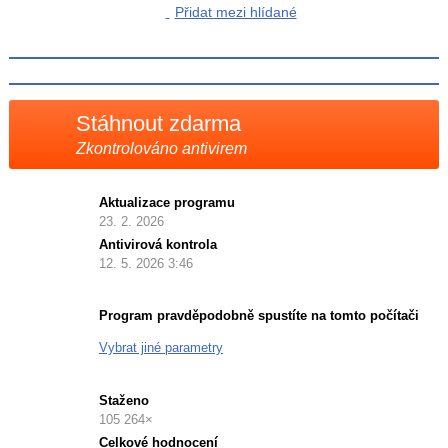
na
Přidat mezi hlídané
na
Facebooku
síti
X
Stáhnout zdarma
Zkontrolováno antivirem
Aktualizace programu
23. 2. 2026
Antivirová kontrola
12. 5. 2026 3:46
Program pravděpodobně spustíte na tomto počítači
Vybrat jiné parametry
Staženo
105 264×
Celkové hodnocení