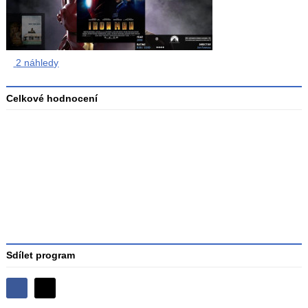
2 náhledy
Celkové hodnocení
Průměr
hodnocení
4
Sdílet program
Sdílejte
Sdílejte