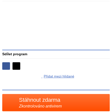
Průměr
hodnocení
3
Sdílet program
Sdílejte
Sdílejte
na
Přidat mezi hlídané
na
Facebooku
síti
X
Stáhnout zdarma
Zkontrolováno antivirem