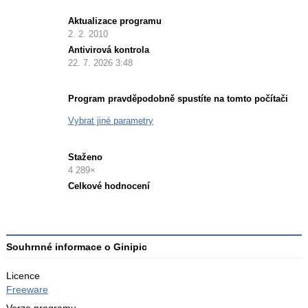
Aktualizace programu
2. 2. 2010
Antivirová kontrola
22. 7. 2026 3:48
Program pravděpodobně spustíte na tomto počítači
Vybrat jiné parametry
Staženo
4 289×
Celkové hodnocení
Průměr
hodnocení
3
Souhrnné informace o Ginipic
Licence
Freeware