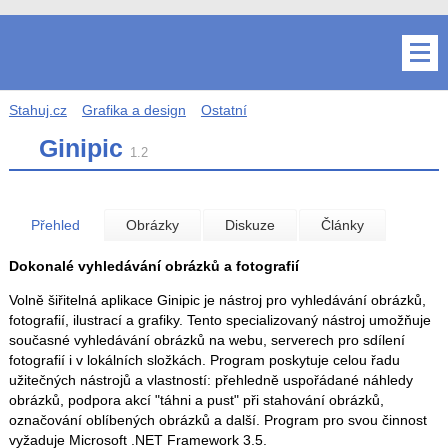
Stahuj.cz
Grafika a design
Ostatní
Ginipic
1.2
Přehled
Obrázky
Diskuze
Články
Dokonalé vyhledávání obrázků a fotografií
Volně šiřitelná aplikace Ginipic je nástroj pro vyhledávání obrázků,
fotografií, ilustrací a grafiky. Tento specializovaný nástroj umožňuje
současné vyhledávání obrázků na webu, serverech pro sdílení
fotografií i v lokálních složkách. Program poskytuje celou řadu
užitečných nástrojů a vlastností: přehledně uspořádané náhledy
obrázků, podpora akcí "táhni a pust" při stahování obrázků,
označování oblíbených obrázků a další. Program pro svou činnost
vyžaduje Microsoft .NET Framework 3.5.