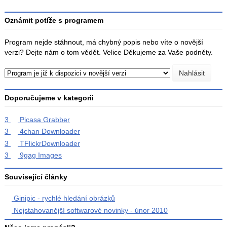
Oznámit potíže s programem
Program nejde stáhnout, má chybný popis nebo víte o novější
verzi? Dejte nám o tom vědět. Velice Děkujeme za Vaše podněty.
Doporučujeme v kategorii
3
Picasa Grabber
3
4chan Downloader
3
TFlickrDownloader
3
9gag Images
Související články
Ginipic - rychlé hledání obrázků
Nejstahovanější softwarové novinky - únor 2010