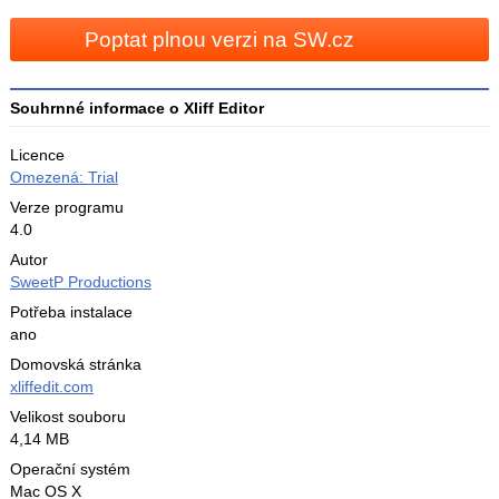
3
Poptat plnou verzi na SW.cz
Souhrnné informace o Xliff Editor
Licence
Omezená: Trial
Verze programu
4.0
Autor
SweetP Productions
Potřeba instalace
ano
Domovská stránka
xliffedit.com
Velikost souboru
4,14 MB
Operační systém
Mac OS X