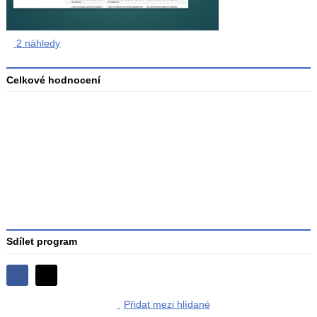
2 náhledy
Celkové hodnocení
Průměr
hodnocení
3
Sdílet program
Sdílejte
Sdílejte
na
Přidat mezi hlídané
na
Facebooku