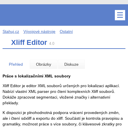
Stahuj.cz
Vývojové nástroje
Ostatní
Xliff Editor
4.0
Přehled
Obrázky
Diskuze
Práce s lokalizačními XML soubory
Xliff Editor je editor XML souborů určených pro lokalizaci aplikací.
Nabízí vlastní XML parser pro čtení komplexních Xliff souborů.
Dokáže zpracovat segmentaci, vložené značky i alternativní
překlady.
K dispozici je plnohodnotná podpora vrácení provedených změn,
ale i čtení sdxliff a exportu do xliff. Součástí je kontrola pravopisu a
gramatiky, možnost práce s více soubory, či klávesové zkratky pro