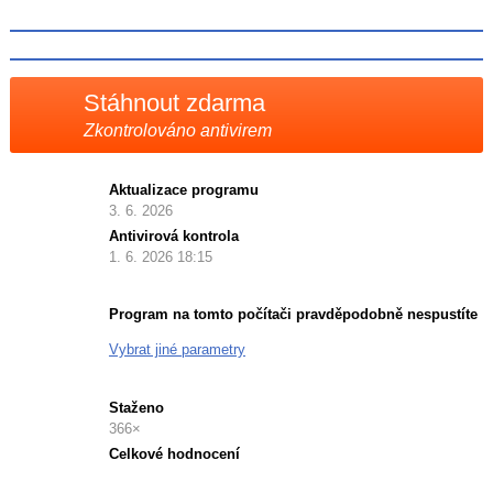
síti
X
Stáhnout zdarma
Zkontrolováno antivirem
Aktualizace programu
3. 6. 2026
Antivirová kontrola
1. 6. 2026 18:15
Program na tomto počítači pravděpodobně nespustíte
Vybrat jiné parametry
Staženo
366×
Celkové hodnocení
Průměr
hodnocení