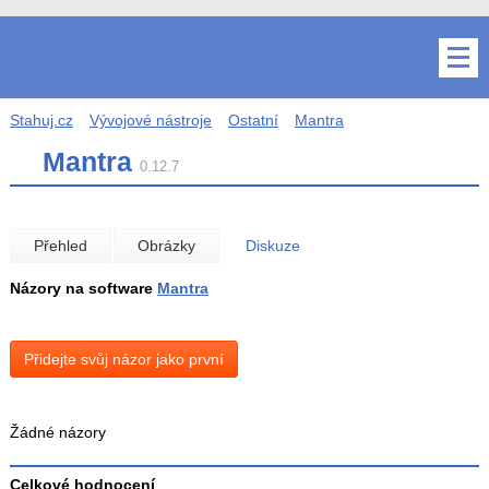
Stahuj.cz
Vývojové nástroje
Ostatní
Mantra
Mantra
0.12.7
Přehled
Obrázky
Diskuze
Názory na software
Mantra
Přidejte svůj názor jako první
Žádné názory
Celkové hodnocení