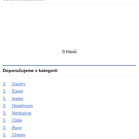
Průměr
hodnocení
3
Celkový
0 hlasů
počet
hodnocení
Doporučujeme v kategorii
3
Gantry
3
Easel
3
teebe
3
Headroom
3
Nimbalyst
3
Clide
3
Buoy
3
Chewy