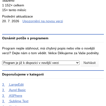
Staženo
1 152× celkem
15× tento měsíc
Poslední aktualizace
20. 7. 2026
Upozornění na novou verzi
Oznámit potíže s programem
Program nejde stáhnout, má chybný popis nebo víte o novější
verzi? Dejte nám o tom vědět. Velice Děkujeme za Vaše podněty.
Doporučujeme v kategorii
3
LargeEdit
3
Aurel Basic
3
ASPhere
3
Sublime Text