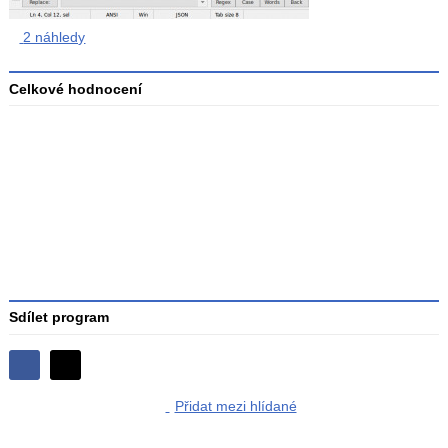
2 náhledy
Celkové hodnocení
Průměr
hodnocení
3
Sdílet program
Sdílejte
Sdílejte
na
Přidat mezi hlídané
na
Facebooku
síti