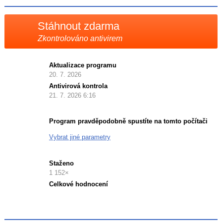
X
Stáhnout zdarma
Zkontrolováno antivirem
Aktualizace programu
20. 7. 2026
Antivirová kontrola
21. 7. 2026 6:16
Program pravděpodobně spustíte na tomto počítači
Vybrat jiné parametry
Staženo
1 152×
Celkové hodnocení
Průměr
hodnocení
3