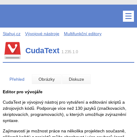
Stahuj.cz
Vývojové nástroje
Multifunkční editory
CudaText
1.235.1.0
Přehled
Obrázky
Diskuze
Editor pro vývojáře
CudaText je vývojový nástroj pro vytváření a editování skriptů a
zdrojových kódů. Podporuje více než 130 jazyků (značkovacích,
skriptovacích, programovacích), u kterých umožňuje zvýraznění
syntaxe.
Zajímavostí je možnost práce na několika projektech současně,