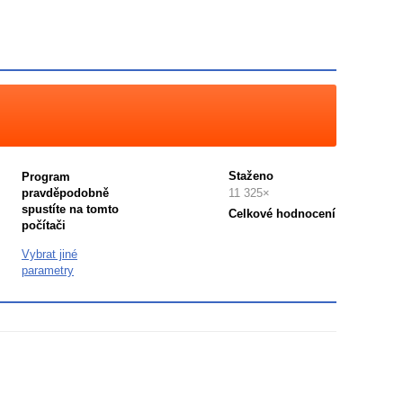
Staženo
Program
pravděpodobně
11 325×
spustíte na tomto
Celkové hodnocení
počítači
Průměr
hodnocení
Vybrat jiné
3
parametry