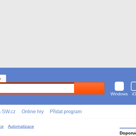
n
Hledat
Windows
i
a SW.cz
Online hry
Přidat program
ce
Automatizace
Doporuč