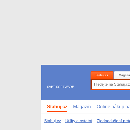
Stahuj.cz
Magazí
SVĚT SOFTWARE
Stahuj.cz
Magazín
Online nákup n
Stahuj.cz
Utility a ostatní
Zjednodušení prá