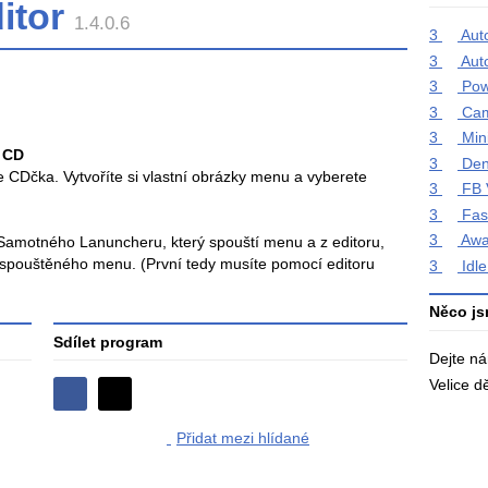
itor
1.4.0.6
3
Aut
3
Aut
3
Pow
3
Ca
3
Min
 CD
3
De
 CDčka. Vytvoříte si vlastní obrázky menu a vyberete
3
FB 
3
Fas
3
Awa
Samotného Lanuncheru, který spouští menu a z editoru,
 spouštěného menu. (První tedy musíte pomocí editoru
3
Idl
Něco js
Sdílet program
Dejte n
Velice 
Sdílejte
Sdílejte
na
Přidat mezi hlídané
na
Facebooku
síti
X