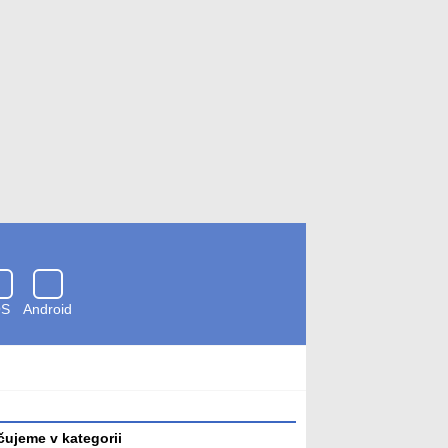
OS
Android
Zkontrolováno
antivirem
ujeme v kategorii