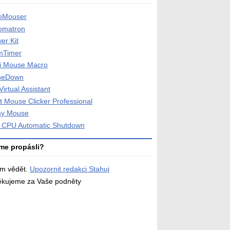
oMouser
omatron
er Kit
mTimer
i Mouse Macro
neDown
Virtual Assistant
t Mouse Clicker Professional
y Mouse
e CPU Automatic Shutdown
me propásli?
ám vědět.
Upozornit redakci Stahuj
děkujeme za Vaše podněty