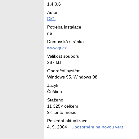
1.4.0.6
Autor
DiGi
Potřeba instalace
ne
Domovská stránka
www.qr.cz
Velikost souboru
287 kB
Operační systém
Windows 95,
Windows 98
Jazyk
Čeština
Staženo
11 325× celkem
9× tento měsíc
Poslední aktualizace
4. 9. 2004
Upozornění na novou verzi