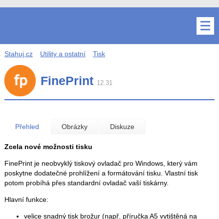
Stahuj.cz
Utility a ostatní
Tisk
FinePrint
12.31
Přehled
Obrázky
Diskuze
Zcela nové možnosti tisku
FinePrint je neobvyklý tiskový ovladač pro Windows, který vám
poskytne dodatečné prohlížení a formátování tisku. Vlastní tisk
potom probíhá přes standardní ovladač vaší tiskárny.
Hlavní funkce:
velice snadný tisk brožur (např. příručka A5 vytištěná na