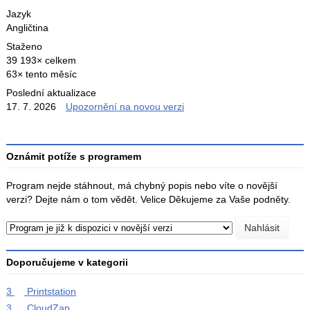
Jazyk
Angličtina
Staženo
39 193× celkem
63× tento měsíc
Poslední aktualizace
17. 7. 2026
Upozornění na novou verzi
Oznámit potíže s programem
Program nejde stáhnout, má chybný popis nebo víte o novější
verzi? Dejte nám o tom vědět. Velice Děkujeme za Vaše podněty.
Doporučujeme v kategorii
3
Printstation
3
CloudZap