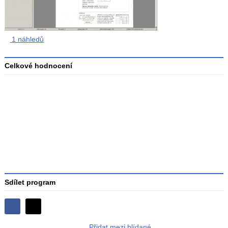
1 náhledů
Celkové hodnocení
Průměr
hodnocení
3
Sdílet program
Sdílejte
Sdílejte
na
Přidat mezi hlídané