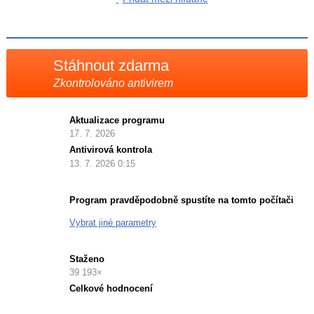
na
Facebooku
síti
X
Stáhnout zdarma
Zkontrolováno antivirem
Aktualizace programu
17. 7. 2026
Antivirová kontrola
13. 7. 2026 0:15
Program pravděpodobně spustíte na tomto počítači
Vybrat jiné parametry
Staženo
39 193×
Celkové hodnocení
Průměr
hodnocení