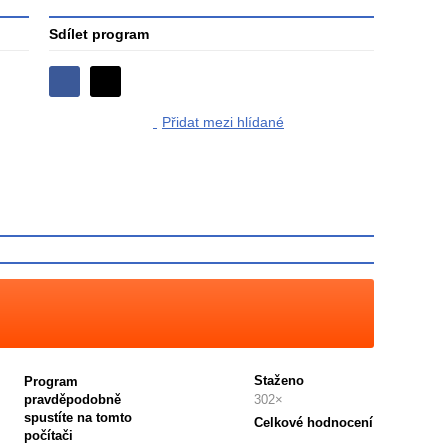
Sdílet program
Sdílejte
Sdílejte
na
Přidat mezi hlídané
na
Facebooku
síti
X
Staženo
Program
pravděpodobně
302×
spustíte na tomto
Celkové hodnocení
počítači
Průměr