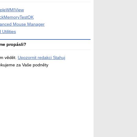
pleWMIView
ckMemoryTestOK
anced Mouse Manager
l Utilities
me propásli?
ám vědět.
Upozornit redakci Stahuj
děkujeme za Vaše podněty