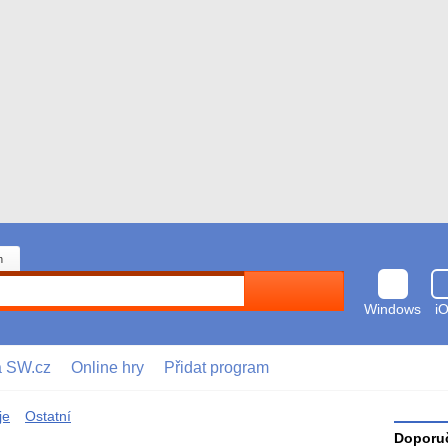
n
Hledat
Windows
i
a SW.cz
Online hry
Přidat program
je
Ostatní
Doporuč