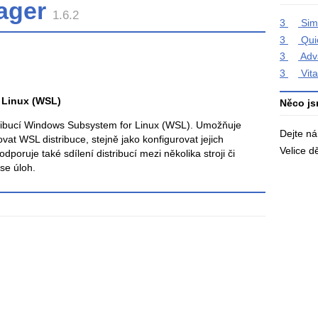
ager
1.6.2
3
Sim
3
Qui
3
Adv
3
Vita
 Linux (WSL)
Něco js
tribucí Windows Subsystem for Linux (WSL). Umožňuje
Dejte n
vat WSL distribuce, stejně jako konfigurovat jejich
Velice 
poruje také sdílení distribucí mezi několika stroji či
se úloh.