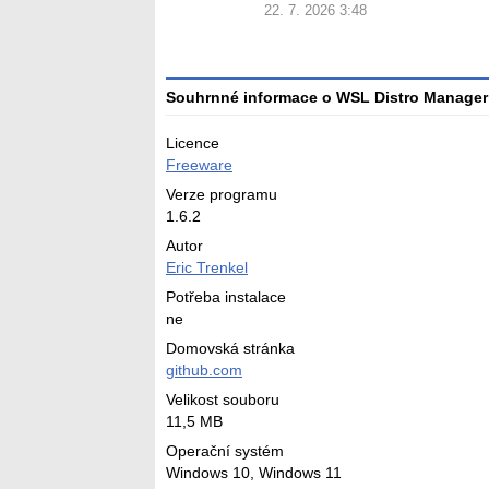
22. 7. 2026 3:48
Souhrnné informace o WSL Distro Manager
Licence
Freeware
Verze programu
1.6.2
Autor
Eric Trenkel
Potřeba instalace
ne
Domovská stránka
github.com
Velikost souboru
11,5 MB
Operační systém
Windows 10,
Windows 11