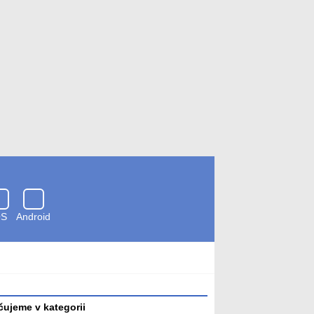
OS
Android
Zkontrolováno
antivirem
ujeme v kategorii