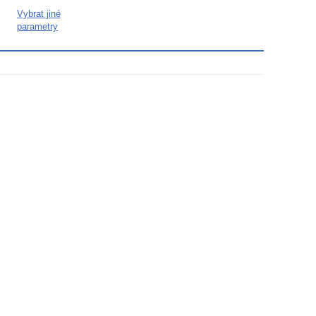
hodnocení
Vybrat jiné
3
parametry