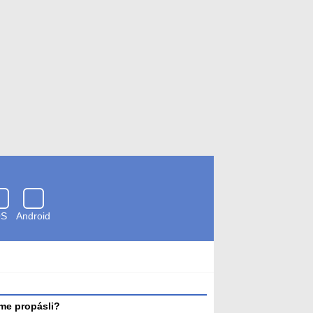
OS
Android
Zkontrolováno
antivirem
me propásli?