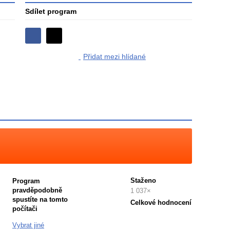
Sdílet program
Sdílejte
Sdílejte
na
Přidat mezi hlídané
na
Facebooku
síti
X
Staženo
Program
pravděpodobně
1 037×
spustíte na tomto
Celkové hodnocení
počítači
Průměr
hodnocení
Vybrat jiné
3