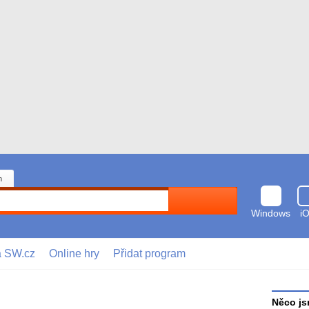
n
Hledat
Windows
i
a SW.cz
Online hry
Přidat program
Něco js