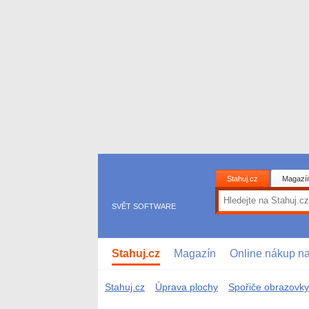
Stahuj.cz
Magazí
SVĚT SOFTWARE
Stahuj.cz
Magazín
Online nákup n
Stahuj.cz
Úprava plochy
Spořiče obrazovky