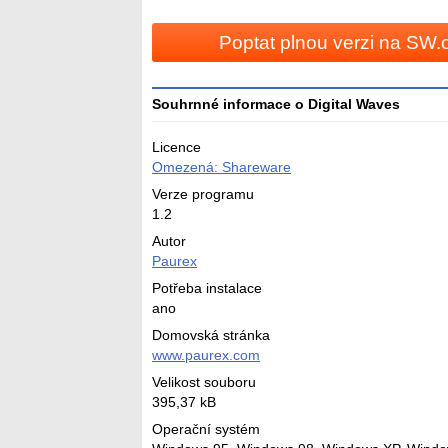
Poptat plnou verzi na SW.
Souhrnné informace o Digital Waves
Licence
Omezená: Shareware
Verze programu
1.2
Autor
Paurex
Potřeba instalace
ano
Domovská stránka
www.paurex.com
Velikost souboru
395,37 kB
Operační systém