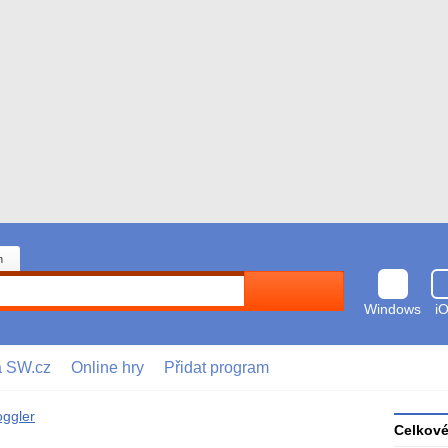
n
Hledat
Windows
i
a SW.cz
Online hry
Přidat program
ggler
Celkov