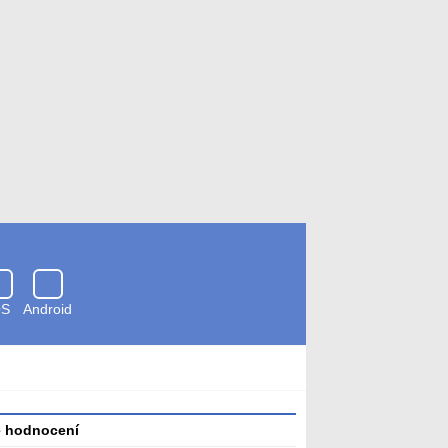
OS
Android
Zkontrolováno
antivirem
é hodnocení