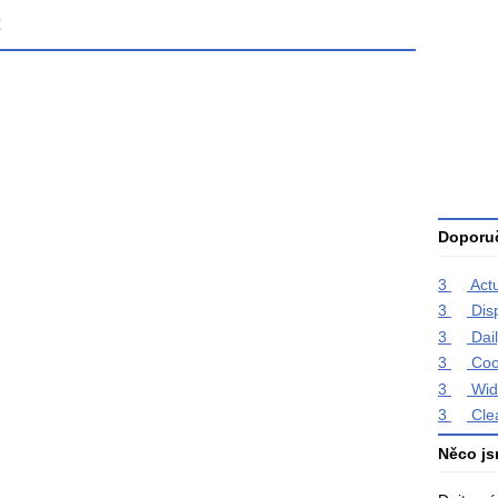
2
Průměr
hodnoce
3
Celkový
počet
hodnoce
Doporuč
3
Act
3
Dis
3
Dai
3
Coo
3
Wid
3
Cle
Něco js