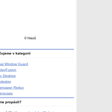
ní
0 hlasů
ní
ujeme v kategorii
ual Window Guard
playFusion
ly Desktop
desker
erpaper Redux
anscape
me propásli?