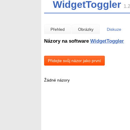
WidgetToggler
1.
Přehled
Obrázky
Diskuze
Názory na software
WidgetToggler
Přidejte svůj názor jako první
Žádné názory