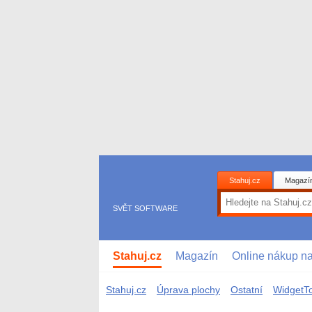
Stahuj.cz
Magazí
SVĚT SOFTWARE
Stahuj.cz
Magazín
Online nákup n
Stahuj.cz
Úprava plochy
Ostatní
WidgetTo