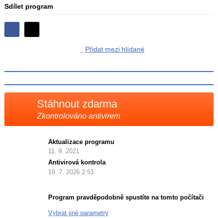
Sdílet program
Sdílejte
Sdílejte
na
Přidat mezi hlídané
na
Facebooku
síti
X
Stáhnout zdarma
Zkontrolováno antivirem
Aktualizace programu
11. 9. 2021
Antivirová kontrola
19. 7. 2026 2:51
Program pravděpodobně spustíte na tomto počítači
Vybrat jiné parametry