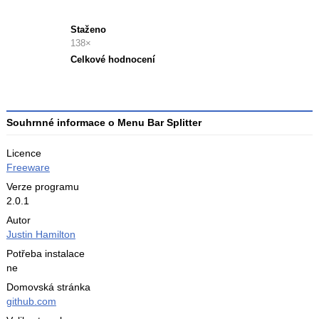
Staženo
138×
Celkové hodnocení
Průměr
hodnocení
3
Souhrnné informace o Menu Bar Splitter
Licence
Freeware
Verze programu
2.0.1
Autor
Justin Hamilton
Potřeba instalace
ne
Domovská stránka
github.com