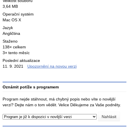
Velikost souboru
3,64 MB
Operační systém
Mac OS X
Jazyk
Angličtina
Staženo
138× celkem
3× tento měsíc
Poslední aktualizace
11. 9. 2021
Upozornění na novou verzi
Oznámit potíže s programem
Program nejde stáhnout, má chybný popis nebo víte o novější
verzi? Dejte nám o tom vědět. Velice Děkujeme za Vaše podněty.