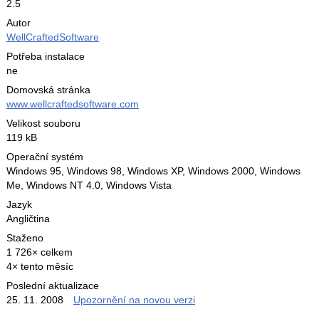
2.5
Autor
WellCraftedSoftware
Potřeba instalace
ne
Domovská stránka
www.wellcraftedsoftware.com
Velikost souboru
119 kB
Operační systém
Windows 95,
Windows 98,
Windows XP,
Windows 2000,
Windows
Me,
Windows NT 4.0,
Windows Vista
Jazyk
Angličtina
Staženo
1 726× celkem
4× tento měsíc
Poslední aktualizace
25. 11. 2008
Upozornění na novou verzi