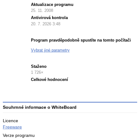
Aktualizace programu
25. 11. 2008
Antivirová kontrola
20. 7. 2026 3:48
Program pravděpodobně spustíte na tomto počítači
Vybrat jiné parametry
Staženo
1 726×
Celkové hodnocení
Průměr
hodnocení
3
Souhrnné informace o WhiteBoard
Licence
Freeware
Verze programu