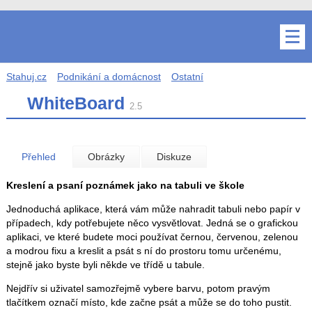
Stahuj.cz
Podnikání a domácnost
Ostatní
WhiteBoard
2.5
Přehled
Obrázky
Diskuze
Kreslení a psaní poznámek jako na tabuli ve škole
Jednoduchá aplikace, která vám může nahradit tabuli nebo papír v
případech, kdy potřebujete něco vysvětlovat. Jedná se o grafickou
aplikaci, ve které budete moci používat černou, červenou, zelenou
a modrou fixu a kreslit a psát s ní do prostoru tomu určenému,
stejně jako byste byli někde ve třídě u tabule.
Nejdřív si uživatel samozřejmě vybere barvu, potom pravým
tlačítkem označí místo, kde začne psát a může se do toho pustit.