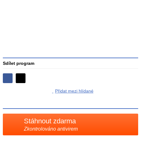
Průměr
hodnocení
3
Sdílet program
Sdílejte
Sdílejte
na
Přidat mezi hlídané
na
Facebooku
síti
X
Stáhnout zdarma
Zkontrolováno antivirem