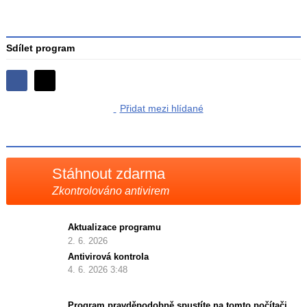
Sdílet program
Sdílejte
Sdílejte
na
Přidat mezi hlídané
na
Facebooku
síti
X
Stáhnout zdarma
Zkontrolováno antivirem
Aktualizace programu
2. 6. 2026
Antivirová kontrola
4. 6. 2026 3:48
Program pravděpodobně spustíte na tomto počítači