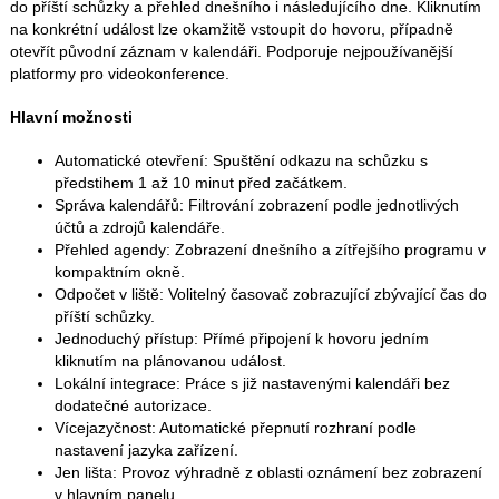
do příští schůzky a přehled dnešního i následujícího dne. Kliknutím
na konkrétní událost lze okamžitě vstoupit do hovoru, případně
otevřít původní záznam v kalendáři. Podporuje nejpoužívanější
platformy pro videokonference.
Hlavní možnosti
Automatické otevření: Spuštění odkazu na schůzku s
předstihem 1 až 10 minut před začátkem.
Správa kalendářů: Filtrování zobrazení podle jednotlivých
účtů a zdrojů kalendáře.
Přehled agendy: Zobrazení dnešního a zítřejšího programu v
kompaktním okně.
Odpočet v liště: Volitelný časovač zobrazující zbývající čas do
příští schůzky.
Jednoduchý přístup: Přímé připojení k hovoru jedním
kliknutím na plánovanou událost.
Lokální integrace: Práce s již nastavenými kalendáři bez
dodatečné autorizace.
Vícejazyčnost: Automatické přepnutí rozhraní podle
nastavení jazyka zařízení.
Jen lišta: Provoz výhradně z oblasti oznámení bez zobrazení
v hlavním panelu.