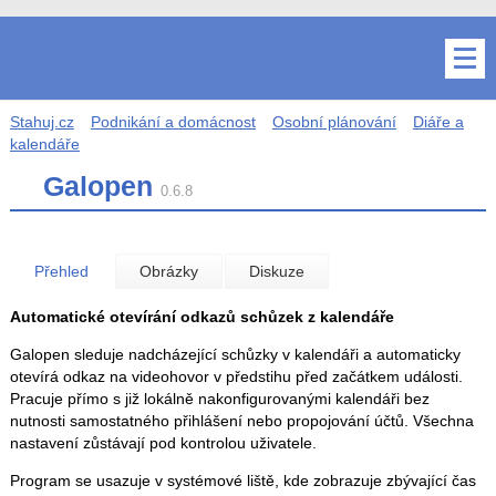
Stahuj.cz
Podnikání a domácnost
Osobní plánování
Diáře a
kalendáře
Galopen
0.6.8
Přehled
Obrázky
Diskuze
Automatické otevírání odkazů schůzek z kalendáře
Galopen sleduje nadcházející schůzky v kalendáři a automaticky
otevírá odkaz na videohovor v předstihu před začátkem události.
Pracuje přímo s již lokálně nakonfigurovanými kalendáři bez
nutnosti samostatného přihlášení nebo propojování účtů. Všechna
nastavení zůstávají pod kontrolou uživatele.
Program se usazuje v systémové liště, kde zobrazuje zbývající čas