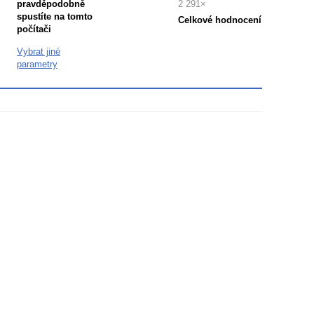
pravděpodobně
2 291×
spustíte na tomto
Celkové hodnocení
počítači
Průměr
hodnocení
Vybrat jiné
3
parametry