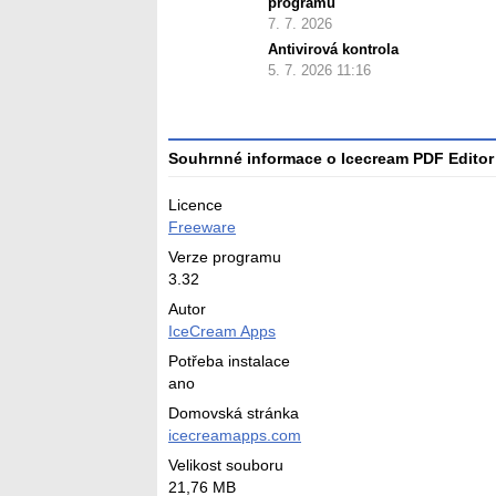
programu
7. 7. 2026
Antivirová kontrola
5. 7. 2026 11:16
Souhrnné informace o Icecream PDF Editor
Licence
Freeware
Verze programu
3.32
Autor
IceCream Apps
Potřeba instalace
ano
Domovská stránka
icecreamapps.com
Velikost souboru
21,76 MB