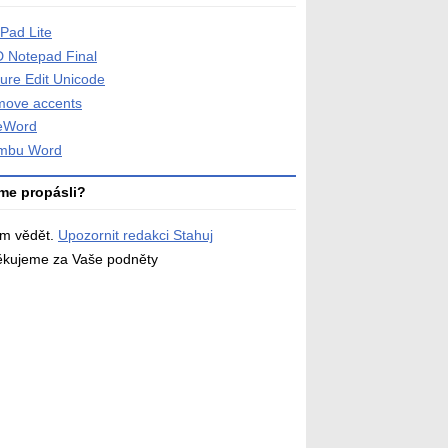
tPad Lite
 Notepad Final
ure Edit Unicode
ove accents
eWord
mbu Word
me propásli?
ám vědět.
Upozornit redakci Stahuj
děkujeme za Vaše podněty