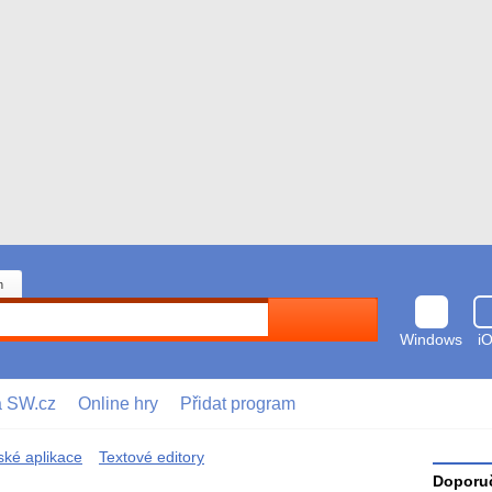
n
Hledat
Windows
i
a SW.cz
Online hry
Přidat program
ské aplikace
Textové editory
Doporuč