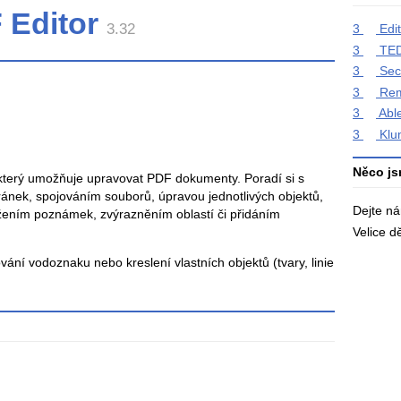
 Editor
3.32
3
Edi
3
TED
3
Sec
3
Rem
3
Abl
3
Klu
Něco js
 který umožňuje upravovat PDF dokumenty. Poradí si s
ánek, spojováním souborů, úpravou jednotlivých objektů,
Dejte n
ením poznámek, zvýrazněním oblastí či přidáním
Velice 
ní vodoznaku nebo kreslení vlastních objektů (tvary, linie