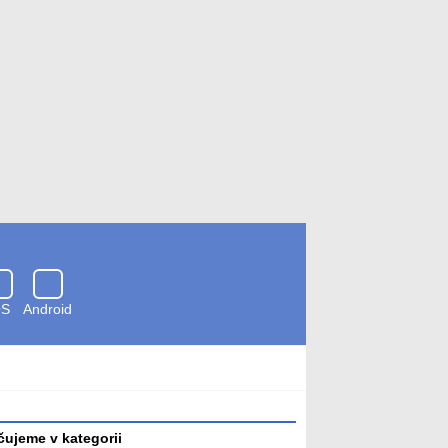
OS
Android
Zkontrolováno
antivirem
ujeme v kategorii