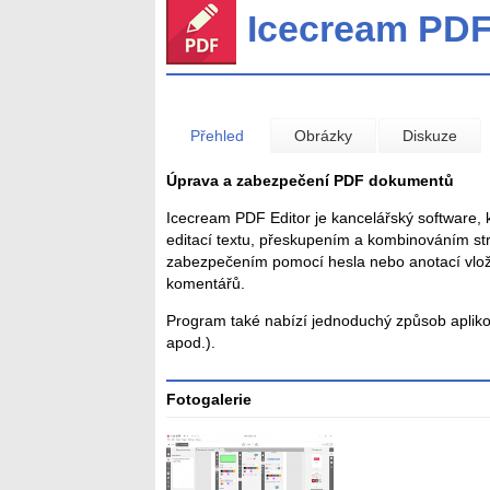
Icecream PDF
Přehled
Obrázky
Diskuze
Úprava a zabezpečení PDF dokumentů
Icecream PDF Editor je kancelářský software,
editací textu, přeskupením a kombinováním str
zabezpečením pomocí hesla nebo anotací vlož
komentářů.
Program také nabízí jednoduchý způsob apliková
apod.).
Fotogalerie