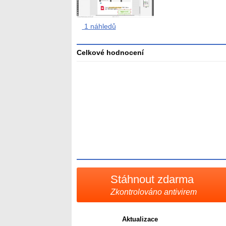
1 náhledů
Celkové hodnocení
Průměr
hodnocení
3
Stáhnout zdarma
Zkontrolováno antivirem
Aktualizace