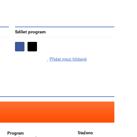
Sdílet program
Sdílejte
Sdílejte
na
Přidat mezi hlídané
na
Facebooku
síti
X
Staženo
Program