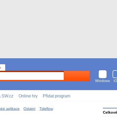
n
Hledat
Windows
i
a SW.cz
Online hry
Přidat program
ské aplikace
Ostatní
Tideflow
Celkov