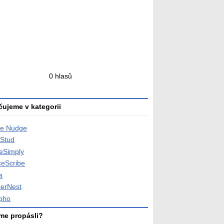
ní
0 hlasů
ní
ujeme v kategorii
e Nudge
Stud
teSimply
ceScribe
a
erNest
pho
me propásli?