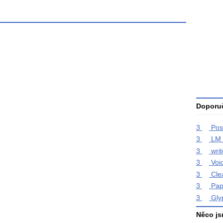
Průměr
hodnoce
3
Celkový
počet
hodnoce
Doporuč
3
Pos
3
LM 
3
wri
3
Voi
3
Cle
3
Pap
3
Gly
Něco js