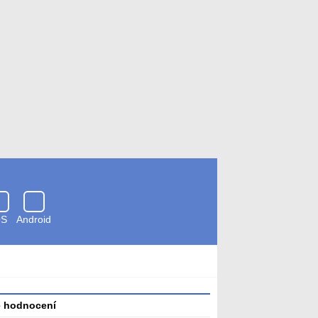
OS
Android
Zkontrolováno
antivirem
é hodnocení