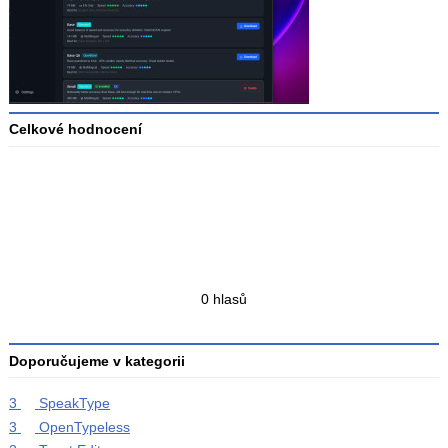
Celkové hodnocení
Průměr
hodnocení
3
Celkový
0 hlasů
počet
hodnocení
Doporučujeme v kategorii
3
SpeakType
3
OpenTypeless