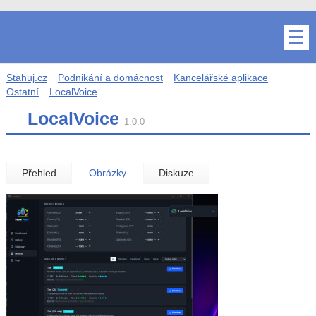
Stahuj.cz
Podnikání a domácnost
Kancelářské aplikace
Ostatní
LocalVoice
LocalVoice
1.0.0
Přehled
Obrázky
Diskuze