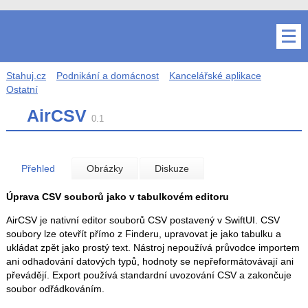
Stahuj.cz
Podnikání a domácnost
Kancelářské aplikace
Ostatní
AirCSV
0.1
Přehled
Obrázky
Diskuze
Úprava CSV souborů jako v tabulkovém editoru
AirCSV je nativní editor souborů CSV postavený v SwiftUI. CSV
soubory lze otevřít přímo z Finderu, upravovat je jako tabulku a
ukládat zpět jako prostý text. Nástroj nepoužívá průvodce importem
ani odhadování datových typů, hodnoty se nepřeformátovávají ani
převádějí. Export používá standardní uvozování CSV a zakončuje
soubor odřádkováním.