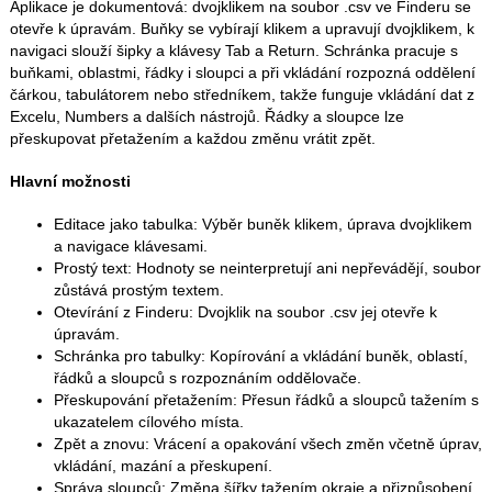
Aplikace je dokumentová: dvojklikem na soubor .csv ve Finderu se
otevře k úpravám. Buňky se vybírají klikem a upravují dvojklikem, k
navigaci slouží šipky a klávesy Tab a Return. Schránka pracuje s
buňkami, oblastmi, řádky i sloupci a při vkládání rozpozná oddělení
čárkou, tabulátorem nebo středníkem, takže funguje vkládání dat z
Excelu, Numbers a dalších nástrojů. Řádky a sloupce lze
přeskupovat přetažením a každou změnu vrátit zpět.
Hlavní možnosti
Editace jako tabulka: Výběr buněk klikem, úprava dvojklikem
a navigace klávesami.
Prostý text: Hodnoty se neinterpretují ani nepřevádějí, soubor
zůstává prostým textem.
Otevírání z Finderu: Dvojklik na soubor .csv jej otevře k
úpravám.
Schránka pro tabulky: Kopírování a vkládání buněk, oblastí,
řádků a sloupců s rozpoznáním oddělovače.
Přeskupování přetažením: Přesun řádků a sloupců tažením s
ukazatelem cílového místa.
Zpět a znovu: Vrácení a opakování všech změn včetně úprav,
vkládání, mazání a přeskupení.
Správa sloupců: Změna šířky tažením okraje a přizpůsobení