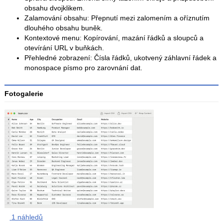
obsahu dvojklikem.
Zalamování obsahu: Přepnutí mezi zalomením a oříznutím
dlouhého obsahu buněk.
Kontextové menu: Kopírování, mazání řádků a sloupců a
otevírání URL v buňkách.
Přehledné zobrazení: Čísla řádků, ukotvený záhlavní řádek a
monospace písmo pro zarovnání dat.
Fotogalerie
1 náhledů