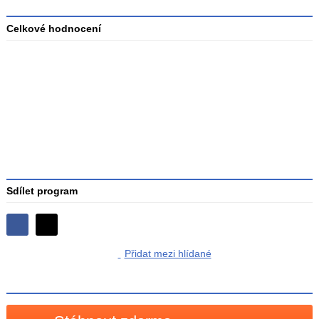
Celkové hodnocení
Průměr
hodnocení
3
Sdílet program
Sdílejte
Sdílejte
na
Přidat mezi hlídané
na
Facebooku
síti
X