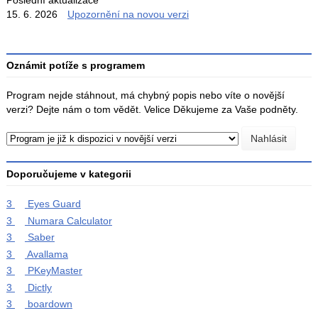
Poslední aktualizace
15. 6. 2026
Upozornění na novou verzi
Oznámit potíže s programem
Program nejde stáhnout, má chybný popis nebo víte o novější
verzi? Dejte nám o tom vědět. Velice Děkujeme za Vaše podněty.
Doporučujeme v kategorii
3
Eyes Guard
3
Numara Calculator
3
Saber
3
Avallama
3
PKeyMaster
3
Dictly
3
boardown