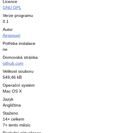
Licence
GNU GPL
Verze programu
0.1
Autor
Airsequel
Potřeba instalace
ne
Domovská stránka
github.com
Velikost souboru
549,46 kB
Operační systém
Mac OS X
Jazyk
Angličtina
Staženo
14× celkem
7× tento měsíc