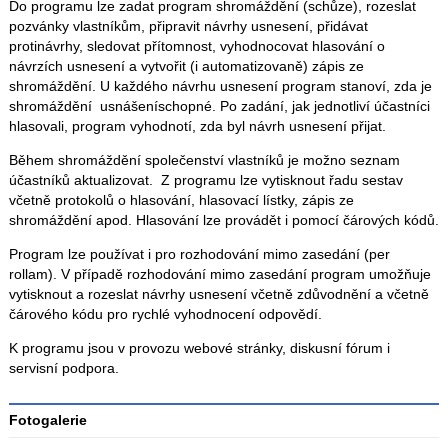
Do programu lze zadat program shromáždění (schůze), rozeslat
pozvánky vlastníkům, připravit návrhy usnesení, přidávat
protinávrhy, sledovat přítomnost, vyhodnocovat hlasování o
návrzích usnesení a vytvořit (i automatizovaně) zápis ze
shromáždění. U každého návrhu usnesení program stanoví, zda je
shromáždění usnášeníschopné. Po zadání, jak jednotliví účastníci
hlasovali, program vyhodnotí, zda byl návrh usnesení přijat.
Během shromáždění společenství vlastníků je možno seznam
účastníků aktualizovat. Z programu lze vytisknout řadu sestav
včetně protokolů o hlasování, hlasovací lístky, zápis ze
shromáždění apod. Hlasování lze provádět i pomocí čárových kódů.
Program lze používat i pro rozhodování mimo zasedání (per
rollam). V případě rozhodování mimo zasedání program umožňuje
vytisknout a rozeslat návrhy usnesení včetně zdůvodnění a včetně
čárového kódu pro rychlé vyhodnocení odpovědí.
K programu jsou v provozu webové stránky, diskusní fórum i
servisní podpora.
Fotogalerie