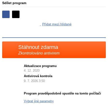
Sdílet program
Sdílejte
Sdílejte
na
Přidat mezi hlídané
na
Facebooku
síti
X
Stáhnout zdarma
Zkontrolováno antivirem
Aktualizace programu
4. 12. 2020
Antivirová kontrola
9. 7. 2026 3:50
Program pravděpodobně spustíte na tomto počítači
Vybrat jiné parametry