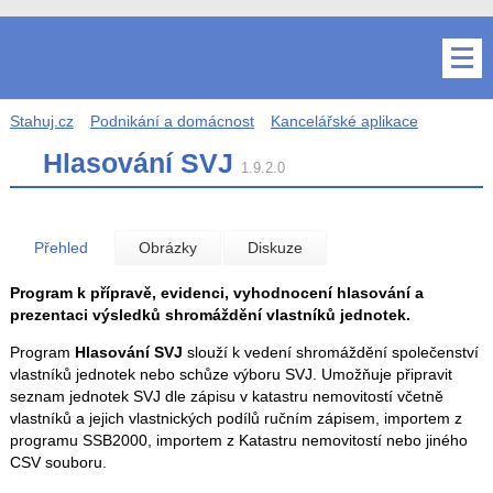
Stahuj.cz
Podnikání a domácnost
Kancelářské aplikace
Hlasování SVJ
1.9.2.0
Přehled
Obrázky
Diskuze
Program k přípravě, evidenci, vyhodnocení hlasování a
prezentaci výsledků shromáždění vlastníků jednotek.
Program
Hlasování SVJ
slouží k vedení shromáždění společenství
vlastníků jednotek nebo schůze výboru SVJ. Umožňuje připravit
seznam jednotek SVJ dle zápisu v katastru nemovitostí včetně
vlastníků a jejich vlastnických podílů ručním zápisem, importem z
programu SSB2000, importem z Katastru nemovitostí nebo jiného
CSV souboru.