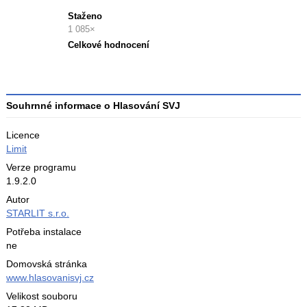
Staženo
1 085×
Celkové hodnocení
Průměr
hodnocení
3
Souhrnné informace o Hlasování SVJ
Licence
Limit
Verze programu
1.9.2.0
Autor
STARLIT s.r.o.
Potřeba instalace
ne
Domovská stránka
www.hlasovanisvj.cz
Velikost souboru