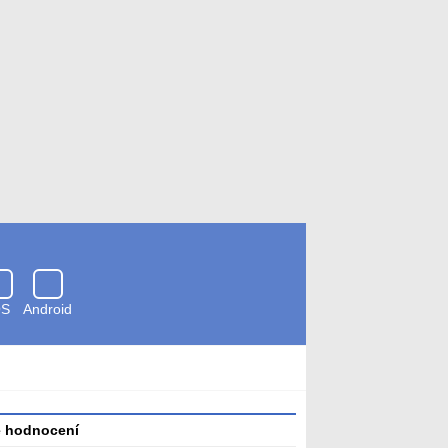
OS
Android
Zkontrolováno
antivirem
é hodnocení