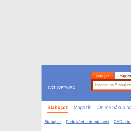
Stahuj.cz
Magazí
SVĚT SOFTWARE
Stahuj.cz
Magazín
Online nákup n
Stahuj.cz
Podnikání a domácnost
CAD a te