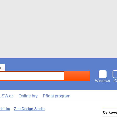
n
Hledat
Windows
i
a SW.cz
Online hry
Přidat program
chnika
Zoo Design Studio
Celkov