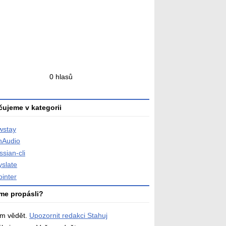
ní
0 hlasů
ní
ujeme v kategorii
wstay
hAudio
ssian-cli
yslate
ointer
me propásli?
ám vědět.
Upozornit redakci Stahuj