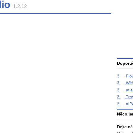
dio
1.2.12
Průměr
hodnoce
3
Celkový
počet
hodnoce
Doporuč
3
Flo
3
Wit
3
atla
3
Tra
3
AIP
Něco js
Dejte n