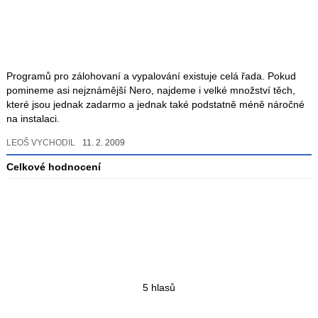
Programů pro zálohovaní a vypalování existuje celá řada. Pokud
pomineme asi nejznámější Nero, najdeme i velké množství těch,
které jsou jednak zadarmo a jednak také podstatně méně náročné
na instalaci.
LEOŠ VYCHODIL
11. 2. 2009
Celkové hodnocení
Průměr
hodnocení
3
Celkový
5 hlasů
počet
hodnocení