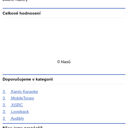
Celkové hodnocení
Průměr
hodnocení
3
Celkový
0 hlasů
počet
hodnocení
Doporučujeme v kategorii
3
Kanto Karaoke
3
MobileTones
3
XiSRC
3
Loopback
3
Audibly