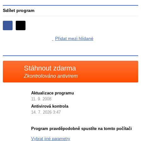
Sdílet program
Sdílejte
Sdílejte
na
Přidat mezi hlídané
na
Facebooku
síti
X
Stáhnout zdarma
Zkontrolováno antivirem
Aktualizace programu
11. 9. 2008
Antivirová kontrola
14. 7. 2026 3:47
Program pravděpodobně spustíte na tomto počítači
Vybrat jiné parametry