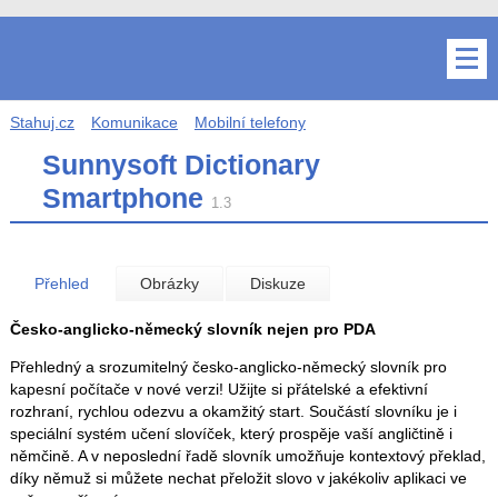
Stahuj.cz
Komunikace
Mobilní telefony
Sunnysoft Dictionary
Smartphone
1.3
Přehled
Obrázky
Diskuze
Česko-anglicko-německý slovník nejen pro PDA
Přehledný a srozumitelný česko-anglicko-německý slovník pro
kapesní počítače v nové verzi! Užijte si přátelské a efektivní
rozhraní, rychlou odezvu a okamžitý start. Součástí slovníku je i
speciální systém učení slovíček, který prospěje vaší angličtině i
němčině. A v neposlední řadě slovník umožňuje kontextový překlad,
díky němuž si můžete nechat přeložit slovo v jakékoliv aplikaci ve