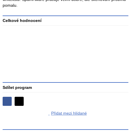
pomalu.
Celkové hodnocení
Průměr
hodnocení
3
Sdílet program
Sdílejte
Sdílejte
na
Přidat mezi hlídané
na
Facebooku
síti
X