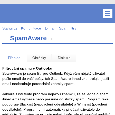
Stahuj.cz
Komunikace
E-mail
Spam filtry
SpamAware
3.0
Přehled
Obrázky
Diskuze
Filtrování spamu v Outlooku
SpamAware je spam filtr pro Outlook. Když vám nějaký uživatel
pošle email do vaší pošty, tak SpamAware ihned zkontroluje, jestli
email neobsahuje potenciální známky spamu.
Jakmile zjistí tento program nějakou známku, že se jedná o spam,
ihned email vymaže nebo přesune do složky spam. Program také
podporuje Blacklist (nepovolení odesílatelé) a Whitelist (povolení
odesílatelé). Program umí automaticky přidávat uživatele do
whitelistu. SpamAware pracuje velmi dobře, ale skenování probíhá