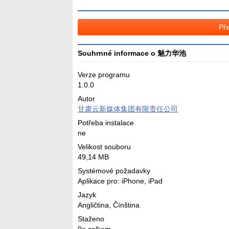
Pře
Souhrnné informace o 魅力华池
Verze programu
1.0.0
Autor
甘肃云新媒体集团有限责任公司
Potřeba instalace
ne
Velikost souboru
49,14 MB
Systémové požadavky
Aplikace pro: iPhone, iPad
Jazyk
Angličtina
,
Čínština
Staženo