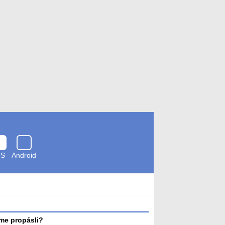
OS
Android
Zkontrolováno
antivirem
me propásli?