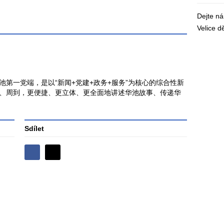
Dejte n
Velice 
第一党端，是以“新闻+党建+政务+服务”为核心的综合性新
、周到，更便捷、更立体、更全面地讲述华池故事、传递华
Sdílet
Sdílejte
Sdílejte
na
na
Facebooku
síti
X