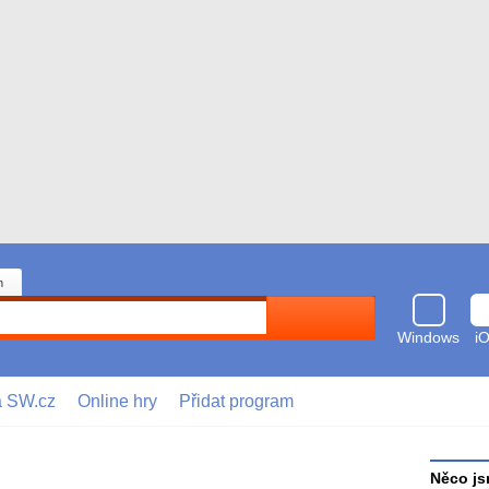
n
Hledat
Windows
i
a SW.cz
Online hry
Přidat program
Něco js