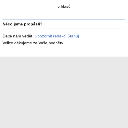
Celkový
5 hlasů
počet
hodnocení
Něco jsme propásli?
Dejte nám vědět.
Upozornit redakci Stahuj
Velice děkujeme za Vaše podněty