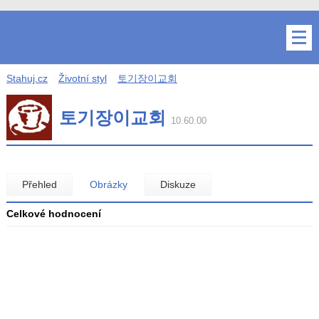
Stahuj.cz
Životní styl
토기장이교회
토기장이교회
10.60.00
Přehled
Obrázky
Diskuze
Celkové hodnocení
Průměr
hodnocení
3