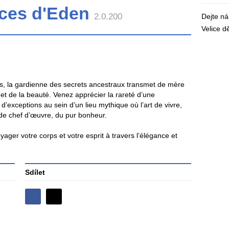
ces d'Eden
2.0.200
Dejte n
Velice 
res, la gardienne des secrets ancestraux transmet de mère
re et de la beauté. Venez apprécier la rareté d’une
exceptions au sein d’un lieu mythique où l’art de vivre,
 de chef d’œuvre, du pur bonheur.
oyager votre corps et votre esprit à travers l’élégance et
Sdílet
Sdílejte
Sdílejte
na
na
Facebooku
síti