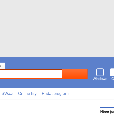
n
Hledat
Windows
i
a SW.cz
Online hry
Přidat program
Něco js