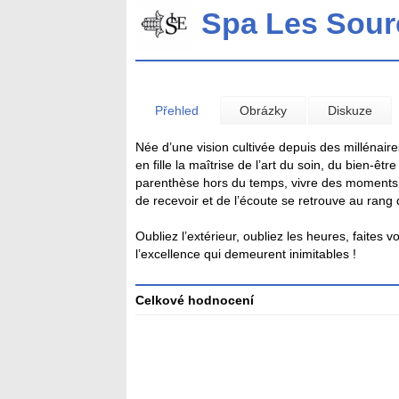
Spa Les Sour
Přehled
Obrázky
Diskuze
Née d’une vision cultivée depuis des millénai
en fille la maîtrise de l’art du soin, du bien-êt
parenthèse hors du temps, vivre des moments d’
de recevoir et de l’écoute se retrouve au rang
Oubliez l’extérieur, oubliez les heures, faites v
l’excellence qui demeurent inimitables !
Celkové hodnocení
Průměr
hodnocení
3