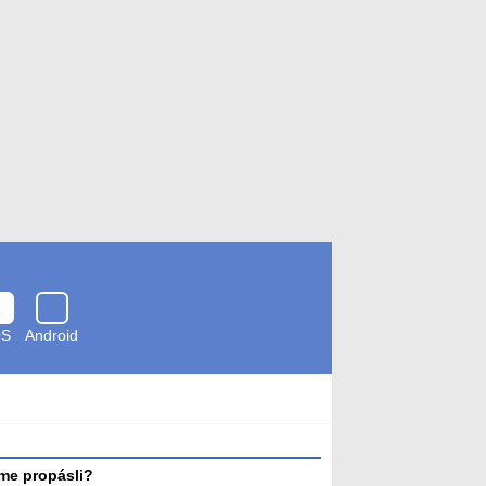
OS
Android
Zkontrolováno
antivirem
me propásli?