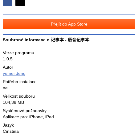
Sdílejte
Sdílejte
na
na
Facebooku
síti
Přejít do App Store
X
Souhrnné informace o 记事本 - 语音记事本
Verze programu
1.0.5
Autor
yemei deng
Potřeba instalace
ne
Velikost souboru
104,38 MB
Systémové požadavky
Aplikace pro: iPhone, iPad
Jazyk
Čínština