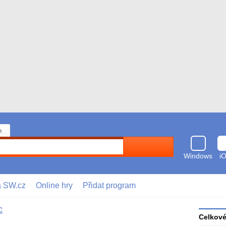
n
Hledat
Windows
i
a SW.cz
Online hry
Přidat program
С
Celkov