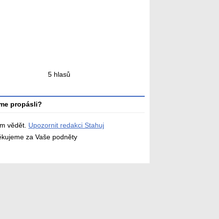
ní
5 hlasů
ní
me propásli?
ám vědět.
Upozornit redakci Stahuj
děkujeme za Vaše podněty