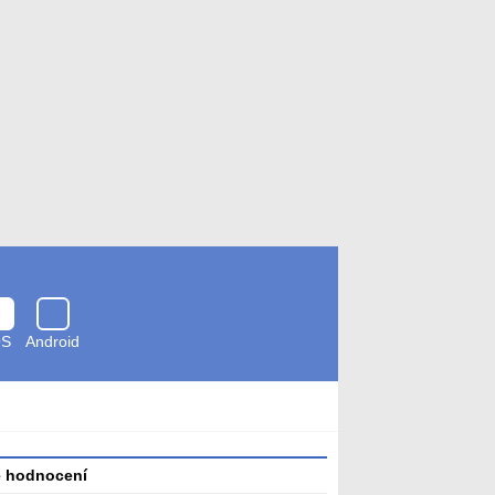
OS
Android
Zkontrolováno
antivirem
é hodnocení