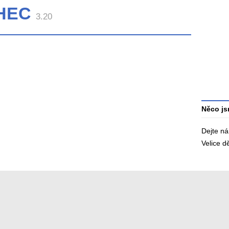
НЕС
Průměr
3.20
hodnoce
3
Celkový
počet
hodnoce
Něco js
Dejte n
Velice 