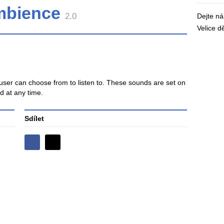
mbience
2.0
Dejte n
Velice 
 user can choose from to listen to. These sounds are set on
d at any time.
Sdílet
Sdílejte
Sdílejte
na
na
Facebooku
síti
X