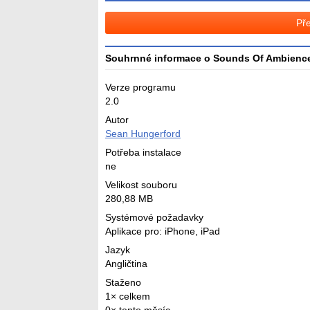
Pře
Souhrnné informace o Sounds Of Ambienc
Verze programu
2.0
Autor
Sean Hungerford
Potřeba instalace
ne
Velikost souboru
280,88 MB
Systémové požadavky
Aplikace pro: iPhone, iPad
Jazyk
Angličtina
Staženo
1× celkem