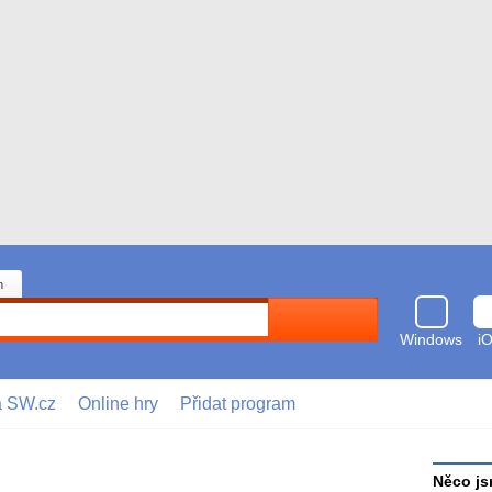
n
Hledat
Windows
i
a SW.cz
Online hry
Přidat program
Něco js