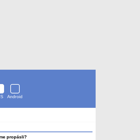
OS
Android
Zkontrolováno
antivirem
me propásli?