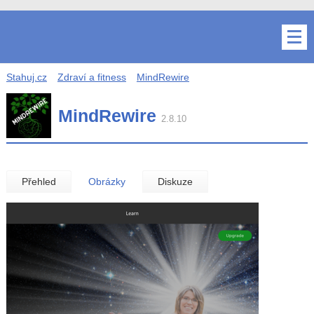
Stahuj.cz
Zdraví a fitness
MindRewire
MindRewire
2.8.10
Přehled
Obrázky
Diskuze