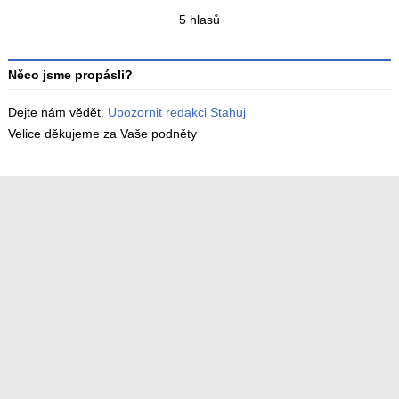
Celkový
5 hlasů
počet
hodnocení
Něco jsme propásli?
Dejte nám vědět.
Upozornit redakci Stahuj
Velice děkujeme za Vaše podněty