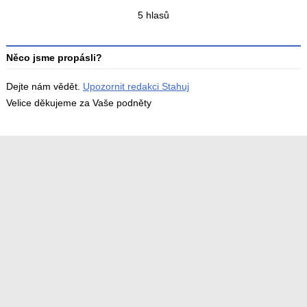
Celkový
5 hlasů
počet
hodnocení
Něco jsme propásli?
Dejte nám vědět.
Upozornit redakci Stahuj
Velice děkujeme za Vaše podněty