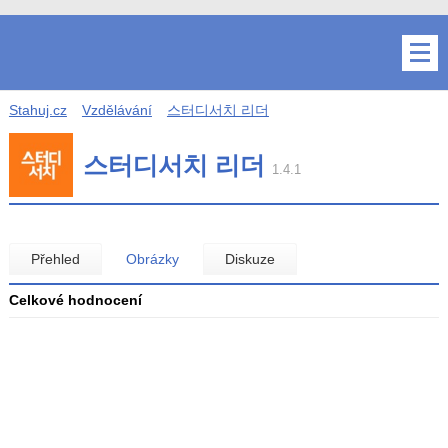
Stahuj.cz
Vzdělávání
스터디서치 리더
스터디서치 리더
1.4.1
Přehled
Obrázky
Diskuze
Celkové hodnocení
Průměr
hodnocení
3