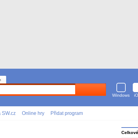
n
Hledat
Windows
i
a SW.cz
Online hry
Přidat program
Celkov