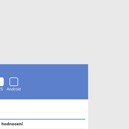
OS
Android
Zkontrolováno
antivirem
é hodnocení