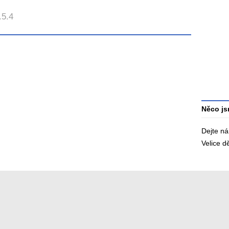
Průměr
.5.4
hodnoce
3
Celkový
počet
hodnoce
Něco js
Dejte n
Velice 