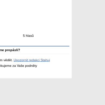
ní
5 hlasů
ní
me propásli?
ám vědět.
Upozornit redakci Stahuj
děkujeme za Vaše podněty