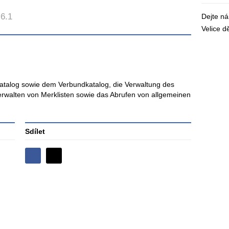
.6.1
Dejte n
Velice 
Katalog sowie dem Verbundkatalog, die Verwaltung des
erwalten von Merklisten sowie das Abrufen von allgemeinen
Sdílet
Sdílejte
Sdílejte
na
na
Facebooku
síti
X