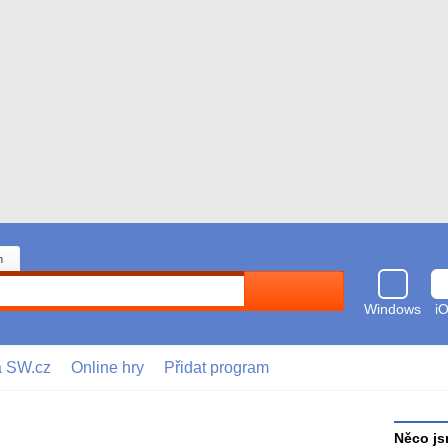
n
Hledat
Windows
i
a SW.cz
Online hry
Přidat program
Něco js