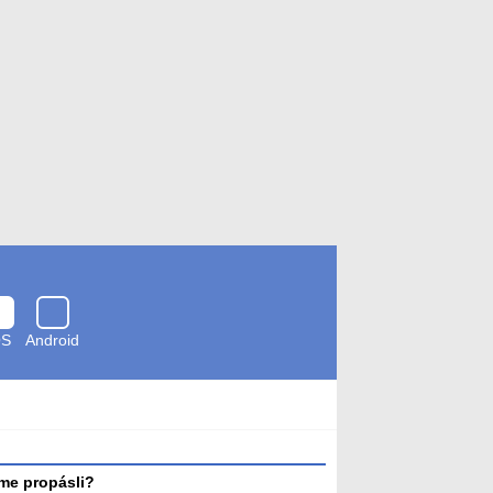
OS
Android
Zkontrolováno
antivirem
me propásli?