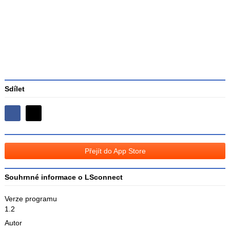
hodnocení
3
Sdílet
Sdílejte
Sdílejte
na
na
Facebooku
síti
Přejít do App Store
X
Souhrnné informace o LSconnect
Verze programu
1.2
Autor