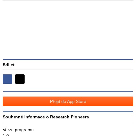
Průměr
hodnocení
3
Sdílet
Sdílejte
Sdílejte
na
na
Facebooku
síti
Přejít do App Store
X
Souhrnné informace o Research Pioneers
Verze programu
1.0