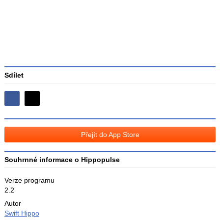
3
Sdílet
Sdílejte
Sdílejte
na
na
Facebooku
síti
Přejít do App Store
X
Souhrnné informace o Hippopulse
Verze programu
2.2
Autor
Swift Hippo