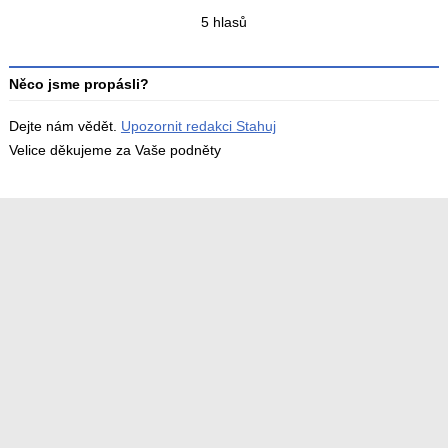
Celkový
5 hlasů
počet
hodnocení
Něco jsme propásli?
Dejte nám vědět.
Upozornit redakci Stahuj
Velice děkujeme za Vaše podněty