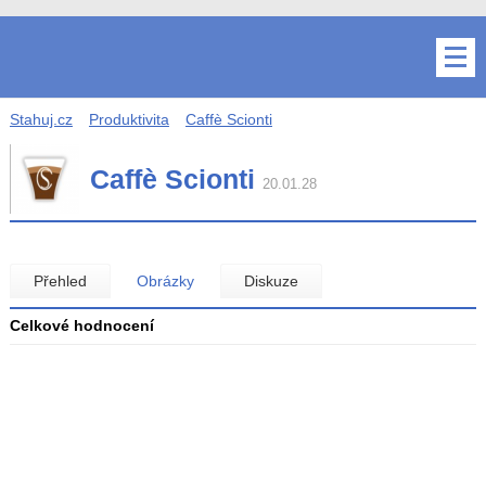
Stahuj.cz
Produktivita
Caffè Scionti
Caffè Scionti
20.01.28
Přehled
Obrázky
Diskuze
Celkové hodnocení
Průměr
hodnocení
3