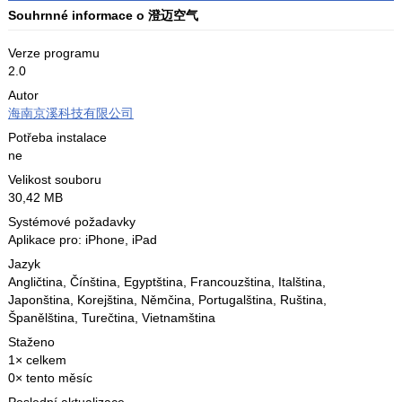
Souhrnné informace o 澄迈空气
Verze programu
2.0
Autor
海南京溪科技有限公司
Potřeba instalace
ne
Velikost souboru
30,42 MB
Systémové požadavky
Aplikace pro: iPhone, iPad
Jazyk
Angličtina
,
Čínština
,
Egyptština
,
Francouzština
,
Italština
,
Japonština
,
Korejština
,
Němčina
,
Portugalština
,
Ruština
,
Španělština
,
Turečtina
,
Vietnamština
Staženo
1× celkem
0× tento měsíc