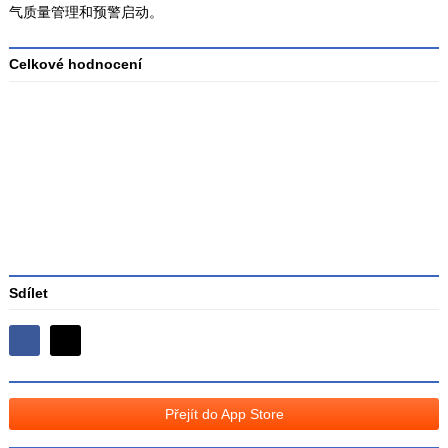
气质量管理和预警启动。
Celkové hodnocení
Průměr
hodnocení
3
Sdílet
Sdílejte
Sdílejte
na
na
Facebooku
síti
Přejít do App Store
X