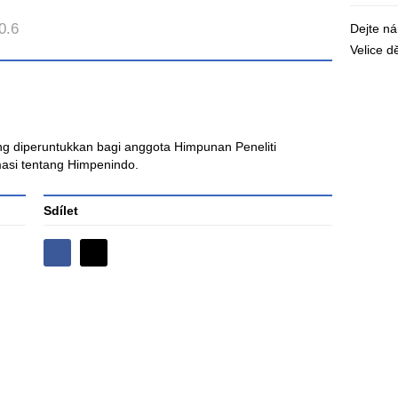
0.6
Dejte n
Velice 
ang diperuntukkan bagi anggota Himpunan Peneliti
asi tentang Himpenindo.
Sdílet
Sdílejte
Sdílejte
na
na
Facebooku
síti
X