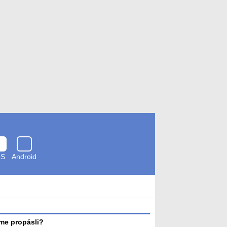
OS
Android
Zkontrolováno
antivirem
me propásli?