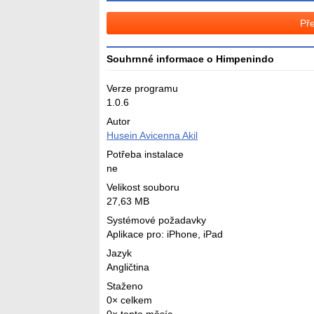
Pře
Souhrnné informace o Himpenindo
Verze programu
1.0.6
Autor
Husein Avicenna Akil
Potřeba instalace
ne
Velikost souboru
27,63 MB
Systémové požadavky
Aplikace pro: iPhone, iPad
Jazyk
Angličtina
Staženo
0× celkem