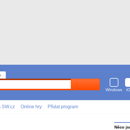
n
Hledat
Windows
i
a SW.cz
Online hry
Přidat program
Něco js