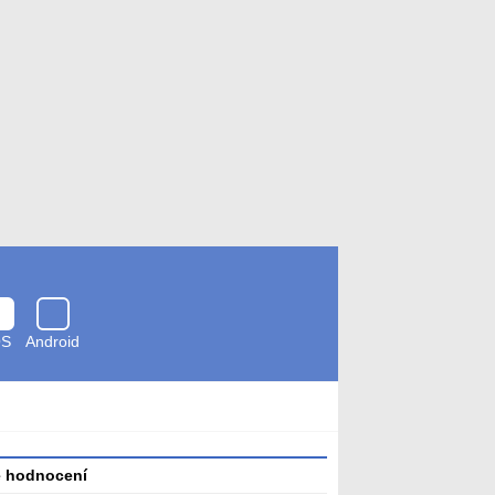
OS
Android
Zkontrolováno
antivirem
é hodnocení