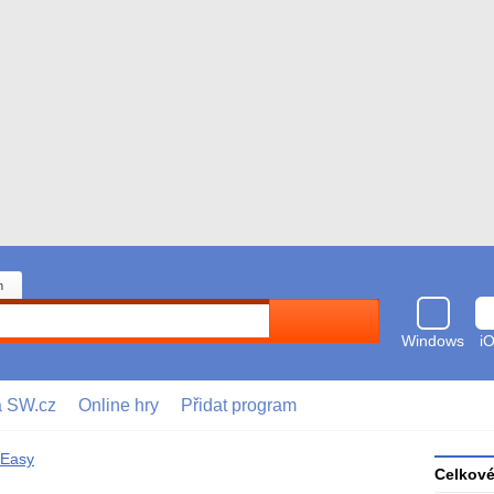
n
Hledat
Windows
i
a SW.cz
Online hry
Přidat program
 Easy
Celkov