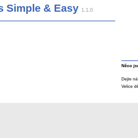
's Simple & Easy
Průměr
1.1.0
hodnoce
3
Celkový
počet
hodnoce
Něco js
Dejte n
Velice 