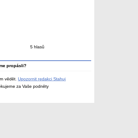
ní
5 hlasů
ní
me propásli?
ám vědět.
Upozornit redakci Stahuj
děkujeme za Vaše podněty