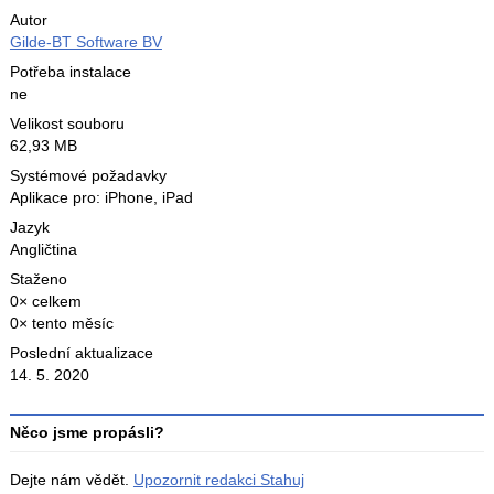
Autor
Gilde-BT Software BV
Potřeba instalace
ne
Velikost souboru
62,93 MB
Systémové požadavky
Aplikace pro: iPhone, iPad
Jazyk
Angličtina
Staženo
0× celkem
0× tento měsíc
Poslední aktualizace
14. 5. 2020
Něco jsme propásli?
Dejte nám vědět.
Upozornit redakci Stahuj