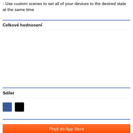
- Use custom scenes to set all of your devices to the desired state
at the same time
Celkové hodnocení
Průměr
hodnocení
3
Sdílet
Sdílejte
Sdílejte
na
na
Facebooku
síti
Přejít do App Store
X